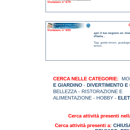
Visitatore n° 670
Visitatore n° 655
apri il tuo negozio on -lin
d'italia...
Tag:
gratis renon
,
guadagn
renon
,
CERCA NELLE CATEGORIE:
MOD
E GIARDINO
-
DIVERTIMENTO E
BELLEZZA - RISTORAZIONE E
ALIMENTAZIONE - HOBBY -
ELE
Cerca attività presenti nell
Cerca attività presenti a:
CHIUS