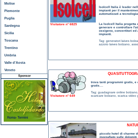
Molise
Isolcell Italia è leader ne
impianti per il mantenimen
Piemonte
automatizzati a tecnologi
Puglia
La Isolcell Italia progetta
Visitatore n° 6825
Sardegna
generare e controllare l'a
ossigeno, convertitori ed 
Sicilia
impianti.
Toscana
Tag:
generatori laives bolz
azzoto laives bolzano
,
asso
Trentino
Umbria
Valle d'Aosta
Veneto
QUASITUTTOGRA
Sponsor
trova tanti programmi gratis, e di
gratis....
Tag:
guadagnare online bolzano
Visitatore n° 649
scaricare bolzano
,
scarica video 
NATU
piccolo hotel di charme d
mozzafiato sulle dolomiti,