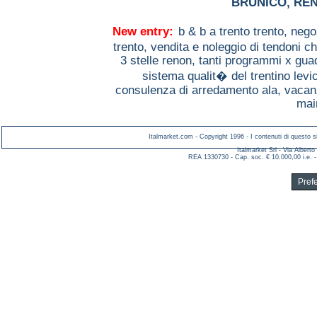
BRUNICO
,
RE
New entry:
b & b a trento trento,
nego
trento,
vendita e noleggio di tendoni c
3 stelle renon,
tanti programmi x gu
sistema qualit� del trentino lev
consulenza di arredamento ala,
vacanz
mair
Italmarket.com - Copyright 1996 - I contenuti di questo si
Italmarket Srl - Via Albert
REA 1330730 - Cap. soc. € 10.000,00 i.e. -
Pref