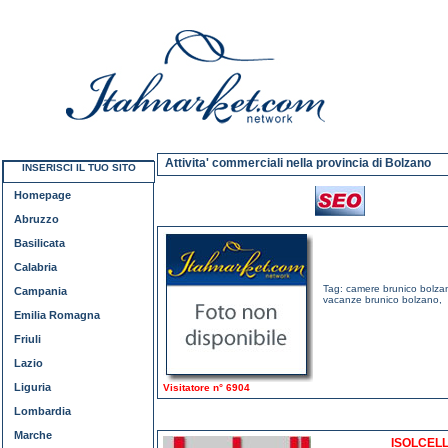
Attivita' commerciali nella provincia di Bolzano
INSERISCI IL TUO SITO
Homepage
Abruzzo
Basilicata
Calabria
Tag:
camere brunico bolza
Campania
vacanze brunico bolzano
,
Emilia Romagna
Friuli
Lazio
Liguria
Visitatore n° 6904
Lombardia
Marche
ISOLCELL