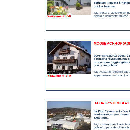
deliziare il palato il ris
cucina internaz
Tag:
hotel 3 stelle renon b
bolzano ristorante tirolese
,
Visitatore n° 558
MOOSBACHHOF (AGRI
dove arrivate da ospiti e 
posizione tranquilla ma ce
renon sono raggiungibili a 
con la macchina.
Tag:
vacanze dolomiti alto
appartamento economico do
Visitatore n° 570
FLOR SYSTEM DI RI
La Flor System srl e 'esc
tendostrutture per eventi.
tutta Italia.
Tag:
capannoni chiusa bol
bolzano
,
pagode chiusa b