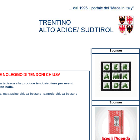
Sponsor
 E NOLEGGIO DI TENDONI CHIUSA
nda tedesca che produce tendostrutture per eventi.
ta Italia.
o
,
magazzino chiusa bolzano
,
pagode chiusa bolzano
,
Sponsor