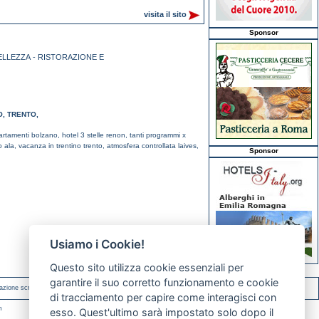
visita il sito
Sponsor
ELLEZZA - RISTORAZIONE E
O
,
TRENTO
,
artamenti bolzano,
hotel 3 stelle renon,
tanti programmi x
o ala,
vacanza in trentino trento,
atmosfera controllata laives,
Sponsor
Usiamo i Cookie!
Questo sito utilizza cookie essenziali per
garantire il suo corretto funzionamento e cookie
azione scritta.
di tracciamento per capire come interagisci con
m
esso. Quest'ultimo sarà impostato solo dopo il