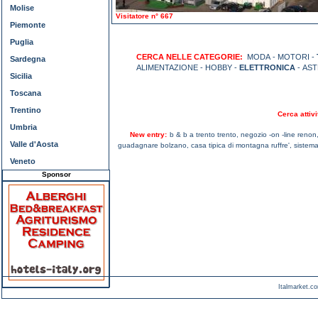
Molise
Visitatore n° 667
Piemonte
Puglia
CERCA NELLE CATEGORIE:
MODA - MOTORI -
Sardegna
ALIMENTAZIONE - HOBBY -
ELETTRONICA
- AS
Sicilia
Toscana
Trentino
Cerca attivi
Umbria
New entry:
b & b a trento trento,
negozio -on -line renon
Valle d'Aosta
guadagnare bolzano,
casa tipica di montagna ruffre',
sistema
Veneto
Sponsor
Italmarket.co