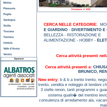
Molise
Piemonte
Visitatore n° 665
Puglia
Sardegna
CERCA NELLE CATEGORIE:
MOD
Sicilia
E GIARDINO
-
DIVERTIMENTO E
Toscana
BELLEZZA - RISTORAZIONE E
Trentino
ALIMENTAZIONE - HOBBY -
ELE
Umbria
Valle d'Aosta
Veneto
Cerca attività presenti nell
Sponsor
Cerca attività presenti a:
CHIUS
BRUNICO
,
RE
New entry:
b & b a trento trento,
negoz
trento,
vendita e noleggio di tendoni c
3 stelle renon,
tanti programmi x gu
sistema qualit� del trentino lev
consulenza di arredamento ala,
vacanz
mair