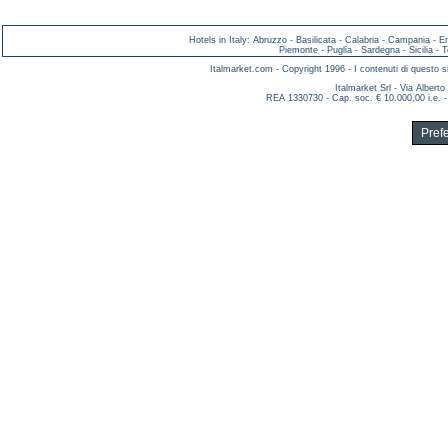
Hotels in Italy
:
Abruzzo
-
Basilicata
-
Calabria
-
Campania
-
E
Piemonte
-
Puglia
-
Sardegna
-
Sicilia
-
T
Italmarket.com - Copyright 1996 - I contenuti di questo si
Italmarket Srl - Via Albert
REA 1330730 - Cap. soc. € 10.000,00 i.e. -
Pref