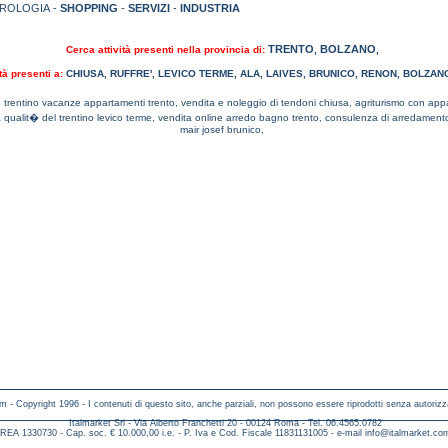
TROLOGIA -
SHOPPING
-
SERVIZI
-
INDUSTRIA
TRENTO
BOLZANO
Cerca attività presenti nella provincia di:
,
,
tà presenti a:
CHIUSA
,
RUFFRE'
,
LEVICO TERME
,
ALA
,
LAIVES
,
BRUNICO
,
RENON
,
BOLZAN
,
trentino vacanze appartamenti trento,
vendita e noleggio di tendoni chiusa,
agriturismo con app
 qualit� del trentino levico terme,
vendita online arredo bagno trento,
consulenza di arredament
mair josef brunico,
m - Copyright 1996 - I contenuti di questo sito, anche parziali, non possono essere riprodotti senza autorizz
Italmarket Srl - Via Alberto Franchetti 20 - 00124 Roma - Tel. 06.4565.0782
REA 1330730 - Cap. soc. € 10.000,00 i.e. - P. Iva e Cod. Fiscale 11831131005 - e-mail
info@italmarket.co