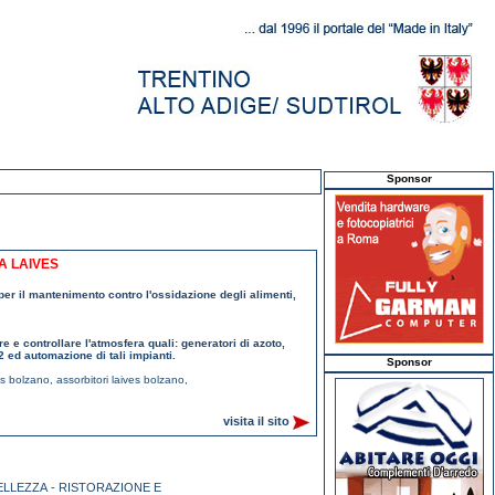
Sponsor
A LAIVES
i per il mantenimento contro l'ossidazione degli alimenti,
re e controllare l'atmosfera quali: generatori di azoto,
2 ed automazione di tali impianti.
Sponsor
es bolzano
,
assorbitori laives bolzano
,
visita il sito
ELLEZZA - RISTORAZIONE E