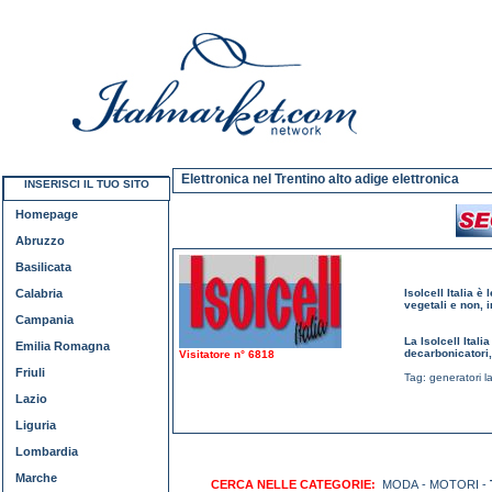
Elettronica nel Trentino alto adige elettronica
INSERISCI IL TUO SITO
Homepage
Abruzzo
Basilicata
Calabria
Isolcell Italia è
vegetali e non, 
Campania
La Isolcell Itali
Emilia Romagna
decarbonicatori, 
Visitatore n° 6818
Friuli
Tag:
generatori l
Lazio
Liguria
Lombardia
Marche
CERCA NELLE CATEGORIE:
MODA - MOTORI -