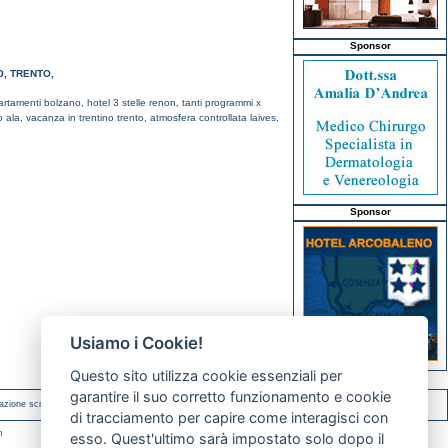
Sponsor
O
,
TRENTO
,
artamenti bolzano,
hotel 3 stelle renon,
tanti programmi x
o ala,
vacanza in trentino trento,
atmosfera controllata laives,
Sponsor
Usiamo i Cookie!
Questo sito utilizza cookie essenziali per
garantire il suo corretto funzionamento e cookie
azione scritta.
di tracciamento per capire come interagisci con
m
esso. Quest'ultimo sarà impostato solo dopo il