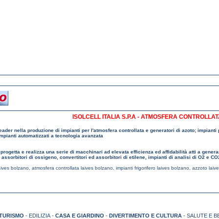
ISOLCELL ITALIA S.P.A - ATMOSFERA CONTROLLAT
 leader nella produzione di impianti per l'atmosfera controllata e generatori di azoto; impiant
impianti automatizzati a tecnologia avanzata
a progetta e realizza una serie di macchinari ad elevata efficienza ed affidabilità atti a genera
assorbitori di ossigeno, convertitori ed assorbitori di etilene, impianti di analisi di O2 e CO
aives bolzano
,
atmosfera controllata laives bolzano
,
impianti frigorifero laives bolzano
,
azzoto laiv
TURISMO
- EDILIZIA -
CASA E GIARDINO
-
DIVERTIMENTO E CULTURA
- SALUTE E B