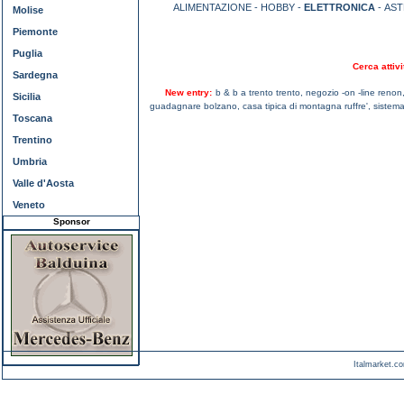
ALIMENTAZIONE - HOBBY -
ELETTRONICA
- AS
Molise
Piemonte
Puglia
Cerca attivi
Sardegna
New entry:
b & b a trento trento,
negozio -on -line renon
Sicilia
guadagnare bolzano,
casa tipica di montagna ruffre',
sistema
Toscana
Trentino
Umbria
Valle d'Aosta
Veneto
Sponsor
Italmarket.co